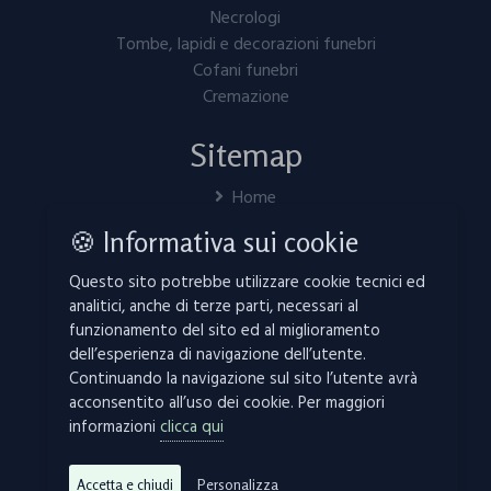
Necrologi
Tombe, lapidi e decorazioni funebri
Cofani funebri
Cremazione
Sitemap
Home
Servizi
🍪 Informativa sui cookie
In caso di decesso
Invia fiori
Questo sito potrebbe utilizzare cookie tecnici ed
Necrologi
analitici, anche di terze parti, necessari al
Contatti
funzionamento del sito ed al miglioramento
dell’esperienza di navigazione dell’utente.
Manifesti funebri
Continuando la navigazione sul sito l’utente avrà
Mappa del sito
acconsentito all’uso dei cookie. Per maggiori
Links
informazioni
clicca qui
Privacy Policy
Cookie
Accetta e chiudi
Personalizza