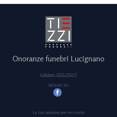
Onoranze funebri Lucignano
Cellulare: 3355215071
SEGUICI SU
La tua opinione per noi conta