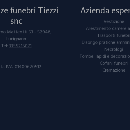
e funebri Tiezzi
Azienda esper
snc
Vestizione
Allestimento camere a
omo Matteotti 53 - 52046,
Trasporti funebr
Lucignano
Disbrigo pratiche ammini
Tel:
3355215071
Necrologi
Tombe, lapidi e decorazio
Cofani funebri
ita IVA: ⁠⁠⁠01400620512
Cremazione