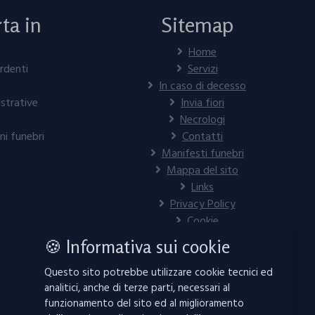
ta in
Sitemap
Home
rdenti
Servizi
i
In caso di decesso
strative
Invia fiori
Necrologi
ni funebri
Contatti
Manifesti funebri
Mappa del sito
Links
Privacy Policy
Cookie
🍪 Informativa sui cookie
Questo sito potrebbe utilizzare cookie tecnici ed
analitici, anche di terze parti, necessari al
funzionamento del sito ed al miglioramento