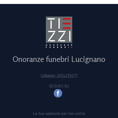
Onoranze funebri Lucignano
Cellulare: 3355215071
SEGUICI SU
La tua opinione per noi conta