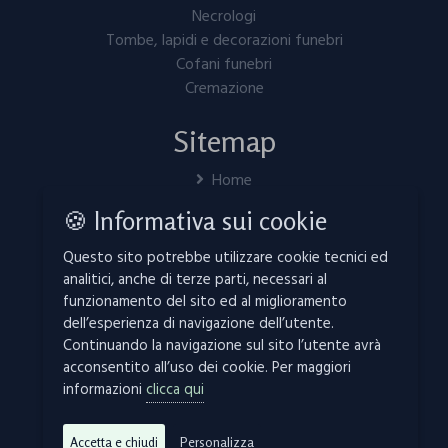
Necrologi
Tombe, lapidi e decorazioni funebri
Cofani funebri
Cremazione
Sitemap
Home
Servizi
🍪 Informativa sui cookie
In caso di decesso
Invia fiori
Questo sito potrebbe utilizzare cookie tecnici ed
Necrologi
analitici, anche di terze parti, necessari al
Contatti
funzionamento del sito ed al miglioramento
dell’esperienza di navigazione dell’utente.
Manifesti funebri
Continuando la navigazione sul sito l’utente avrà
Mappa del sito
acconsentito all’uso dei cookie. Per maggiori
Links
informazioni
clicca qui
Privacy Policy
Cookie
Accetta e chiudi
Personalizza